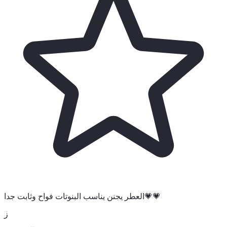
العطر يجنن يناسب البنوتات فواح وثابت جدا💗💗
ز