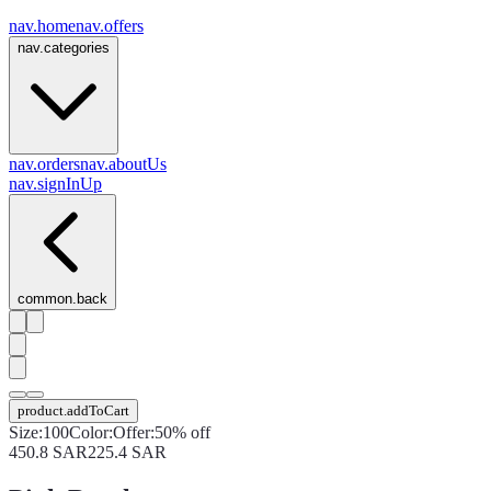
nav.home
nav.offers
nav.categories
nav.orders
nav.aboutUs
nav.signInUp
common.back
product.addToCart
Size
:
100
Color
:
Offer
:
50% off
450.8
SAR
225.4
SAR