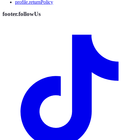
profile.returnPolicy
footer.followUs