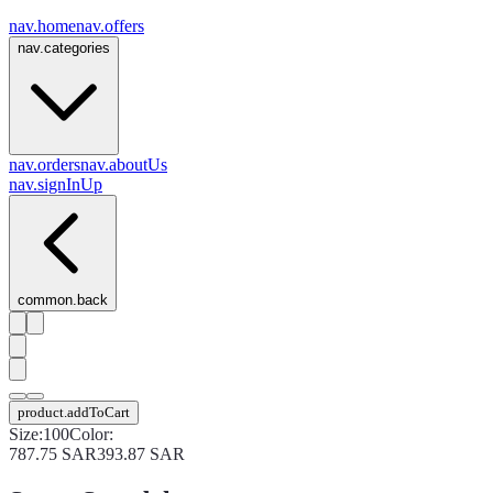
nav.home
nav.offers
nav.categories
nav.orders
nav.aboutUs
nav.signInUp
common.back
product.addToCart
Size
:
100
Color
:
787.75
SAR
393.87
SAR