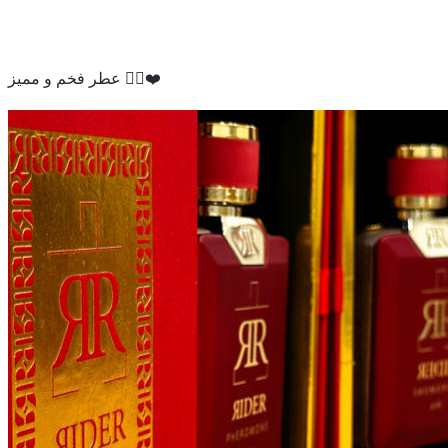
عطر فخم و مميز 👌🏻❤️